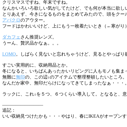
クリスマスですね、年末ですね。
なんかいろいろ欲しい気がしてたけど、でも何が本当に欲し
とりあえず、今きになるものをまとめてみたので、頭をクー
アバクロ
のアウター。
フードはかわいいけど、上にもう一枚着たいとき（←寒がり
ダカフェ
さん推奨レンズ。
うーん、贅沢品かなぁ。。。
LOMO
。しばらく見ないと忘れちゃうけど、見るとやっぱり
すごい実用的に、収納用品とか。
冬になると、いちばんあったかいリビングに人もモノも集ま
無難に
無印
の、この辺↓のアイテムで整理整頓したいところ。
なんだか家中、無印だらけになってきてしまったなぁ・・・
ラックに、これ↓を５つ、６つくらい導入して。となると、
—————————
追記：
いい収納見つけたかも・・・やはり、春にIKEAがオープン