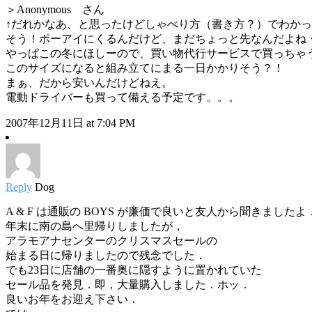
＞Anonymous さん
↑だれかなあ、と思ったけどしゃべり方（書き方？）でわか
そう！ポーアイにくるんだけど、まだちょっと先なんだよね
やっぱこの冬にほしーので、買い物代行サービスで買っちゃ
このサイズになると組み立てにまる一日かかりそう？！
まぁ、だから安いんだけどねえ。
電動ドライバーも買って備える予定です。。。
2007年12月11日 at 7:04 PM
Reply
Dog
A & F は通販の BOYS が廉価で良いと友人から聞きましたよ
年末に南の島へ里帰りしましたが，
アラモアナセンターのクリスマスセールの
始まる日に帰りましたので残念でした．
でも23日に店舗の一番奥に隠すように置かれていた
セール品を発見．即，大量購入しました．ホッ．
良いお年をお迎え下さい．