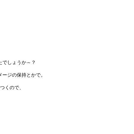
たでしょうか～？
メージの保持とかで。
％つくので、