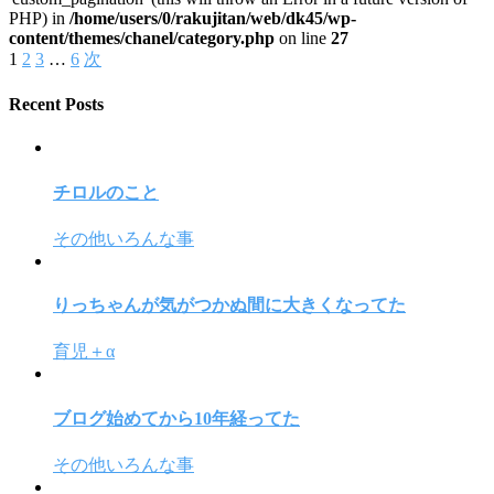
PHP) in
/home/users/0/rakujitan/web/dk45/wp-
content/themes/chanel/category.php
on line
27
1
2
3
…
6
次
Recent Posts
チロルのこと
その他いろんな事
りっちゃんが気がつかぬ間に大きくなってた
育児＋α
ブログ始めてから10年経ってた
その他いろんな事