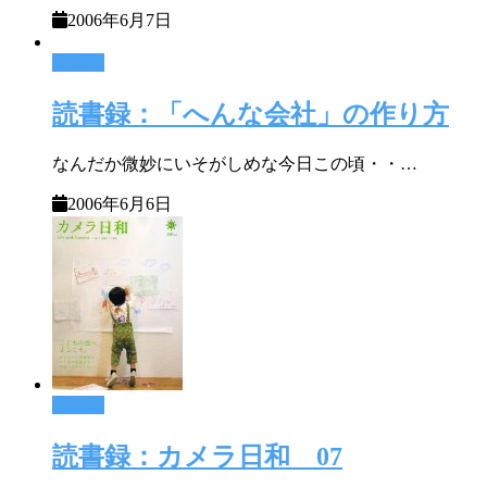
2006年6月7日
読書録
読書録：「へんな会社」の作り方
なんだか微妙にいそがしめな今日この頃・・…
2006年6月6日
読書録
読書録：カメラ日和 07