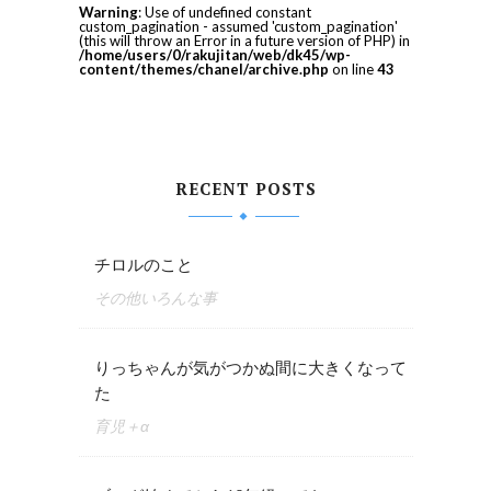
Warning
: Use of undefined constant
custom_pagination - assumed 'custom_pagination'
(this will throw an Error in a future version of PHP) in
/home/users/0/rakujitan/web/dk45/wp-
content/themes/chanel/archive.php
on line
43
RECENT POSTS
チロルのこと
その他いろんな事
りっちゃんが気がつかぬ間に大きくなって
た
育児＋α