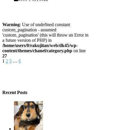
Warning
: Use of undefined constant
custom_pagination - assumed
'custom_pagination' (this will throw an Error in
a future version of PHP) in
/home/users/0/rakujitan/web/dk45/wp-
content/themes/chanel/category.php
on line
27
1
2
3
…
6
Recent Posts