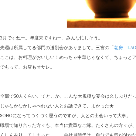
3月ですねー。年度末ですねー。みんな忙しそう。
先週は所属してる部門の送別会がありまして。三宮の「
老房－LAO
ここは、お料理がおいしい！めっちゃ中華じゃなくて、ちょっと
でもって、お店もオサレ。
全部で30人くらい、てとこか。こんな大規模な宴会は久しぶりだ
じゃなかなかしゃべれない人とお話できて、よかった★
SOHOになってつくづく思うのですが、人との出会いって大事。
職場で知り合った方々も、本当に貴重なご縁。たくさんの方々が
くしんみりしてしまった。。。会社員時代は、自分でも気が付か