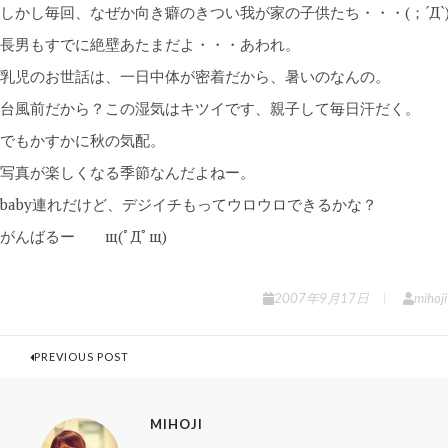
しかし毎回、なぜか向き癖のきつい我が家の子供たち・・・(；´Д`
長男もすでに絶壁あたまだよ・・・あわれ。
乳児のお世話は、一日中体が密着だから、暑いのなんの。
台風前だから？この湿気はキツイです、親子して毎日汗だく。
でもかすかに秋の気配。
写真が楽しくなる季節なんだよねー。
baby連れだけど、デジイチもってウロウロできるかな？
がんばるー щ(ﾟДﾟщ)
2007年9月17日
mihoji
PREVIOUS POST
MIHOJI