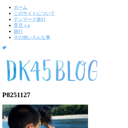
ホーム
このサイトについて
デンマーク旅行
育児＋α
旅行
その他いろんな事
P8251127