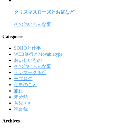
クリスマスローズとお庭など
その他いろんな事
Categories
SOHOと仕事
WEB修行とMovabletype
おいしいもの
その他いろんな事
デンマーク旅行
モブログ
仕事のこと
旅行
未分類
育児＋α
読書録
Archives