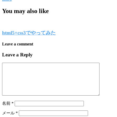
You may also like
html5+css3でやってみた
Leave a comment
Leave a Reply
名前
*
メール
*