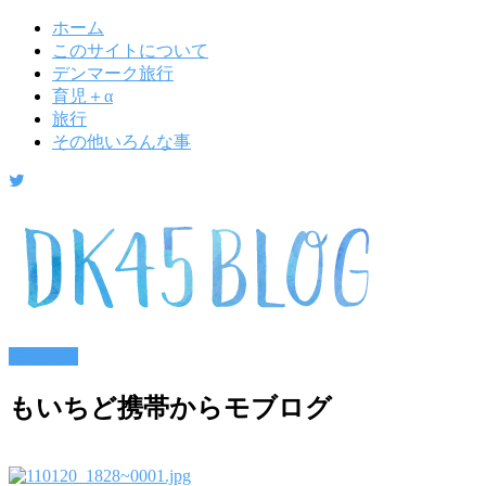
ホーム
このサイトについて
デンマーク旅行
育児＋α
旅行
その他いろんな事
モブログ
もいちど携帯からモブログ