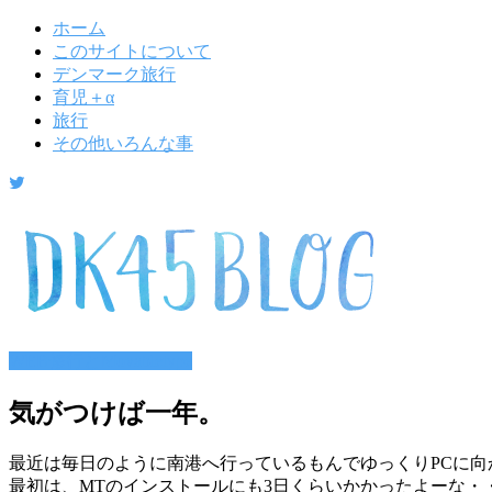
ホーム
このサイトについて
デンマーク旅行
育児＋α
旅行
その他いろんな事
WEB修行とMovabletype
気がつけば一年。
最近は毎日のように南港へ行っているもんでゆっくりPCに
最初は、MTのインストールにも3日くらいかかったよーな・