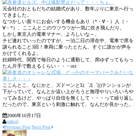
元会社のおともだちの結婚式があり、数年ぶりに東京へ行っ
てきました。
なつかしい面々にお会いする機会もあり（*・∀・）人（・
∀・*）、ここんとこのウツウツが一気に吹き飛んだり。
しかし東京人の電車マナー、よろしいな～。
チビ連れでいったのですが、一泊二日の滞在中、電車で席を
譲られること3回！車両に乗ったとたん、すぐに誰かが声を
かけてくれるよ。
妊婦時代、関西で毎日のように通勤して、席ゆずってもらっ
たん片手で数えるくらい・・・orz
ここんとこ、なにかと、ズドーンとΣ(゜Д゜|||)テンションが
下がっていて、なんとか這い上がろうと無理やりいろいろや
ってみるけど、やっぱり自信を無くして・・・って繰り返し
だったので、東京という刺激に触れて、なんだか良かった。
2006年10月17日
mihoji
Previous Post
Next Post